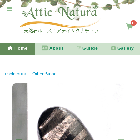
0
Home
About
Guilde
Gallery
＜sold out＞
|
Other Stone
|