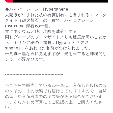
◆ハイパーシーン：Hypersthene
太陽系が生まれた頃の石質隕石にも含まれるエンスタ
タイト（頑火輝石）の一種で、パイロクシーン
(pyroxene 輝石)の一種。
マグネシウムと鉄、珪酸を成分とする
同じグループのブロンザイトよりも硬度が高いことか
ら、ギリシア語の「超越：Hyper」と「強さ：
sthenos」をあわせた名前がつけられました。
一見真っ黒な石に見えますが、光を当てると神秘的な
シラーが浮かびます。
----------------------------------------
※こちらで販売しているルースは、入荷した段階のも
のをそのままの状態でお届けしておりますので、自然
の凹凸や入荷段階でのキズ等がある場合がございま
す。あらかじめ写真にてご確認の上、ご購入くださ
い。