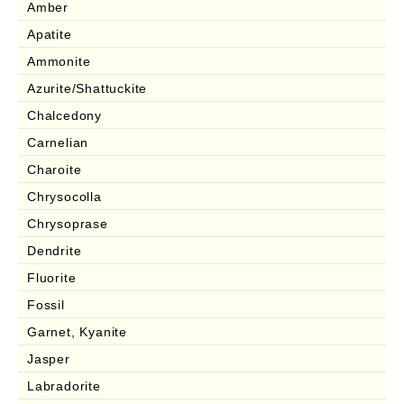
Amber
Apatite
Ammonite
Azurite/Shattuckite
Chalcedony
Carnelian
Charoite
Chrysocolla
Chrysoprase
Dendrite
Fluorite
Fossil
Garnet, Kyanite
Jasper
Labradorite