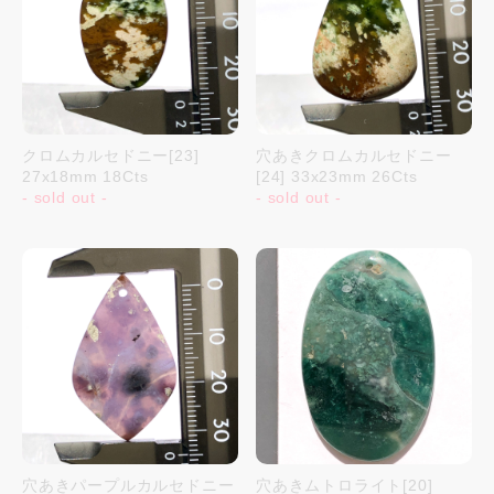
クロムカルセドニー[23]
穴あきクロムカルセドニー
27x18mm 18Cts
[24] 33x23mm 26Cts
- sold out -
- sold out -
穴あきパープルカルセドニー
穴あきムトロライト[20]