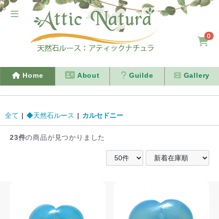
0
Home
About
Guilde
Gallery
全て
|
◆天然石ルース
|
カルセドニー
23件
の商品が見つかりました