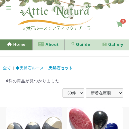
0
Home
About
Guilde
Gallery
全て
|
◆天然石ルース
|
天然石セット
4件
の商品が見つかりました