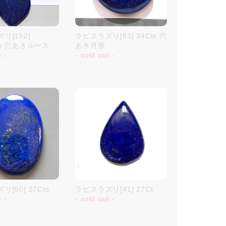
リ[152]
ラピスラズリ[83] 34Cts 穴
mm 穴あきルース
あき月形
t -
- sold out -
[50] 27Cts
ラピスラズリ[41] 27Ct
t -
- sold out -