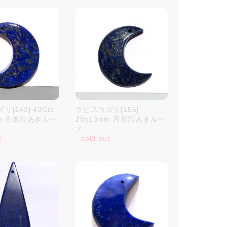
[143] 43Cts
ラピスラズリ[155]
mm 月形穴あきルー
28x13mm 月形穴あきルー
ス
t -
- sold out -