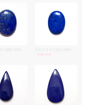
[36] 37Ct
ラピスラズリ[31] 19Ct
t -
- sold out -