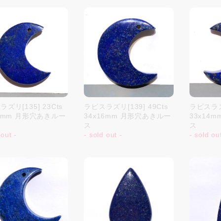
ズリ[135] 23Cts
ラピスラズリ[139] 49Cts
ラピスラズリ
14mm 月形穴あきルー
34x16mm 月形穴あきルー
33x14
ス
ス
 out -
- sold out -
- sold ou