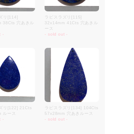
リ[114]
ラピスラズリ[115]
m 38Cts 穴あきル
32x14mm 41Cts 穴あきル
ース
t -
- sold out -
[122] 21Cts
ラピスラズリ[134] 104Cts
mm ルース
57x28mm 穴あきルース
t -
- sold out -