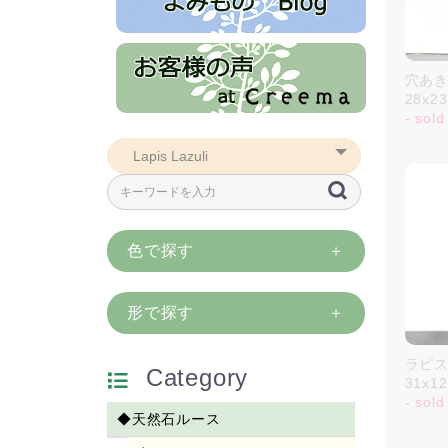
穴あき
28x2
- sold
色で探す
形で探す
ラピスラ
Category
31x
- sold
◆天然石ルース