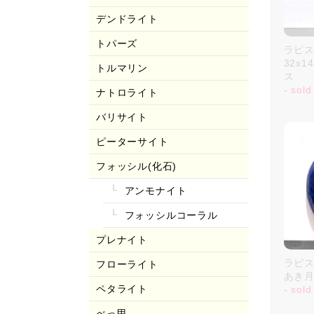
デンドライト
トパーズ
ラピス
32x
トルマリン
ス
- sold
ナトロライト
バリサイト
ピーターサイト
フォッシル(化石)
アンモナイト
フォッシルコーラル
プレナイト
ラピスラ
フローライト
あき
ペタライト
- sold
べっ甲