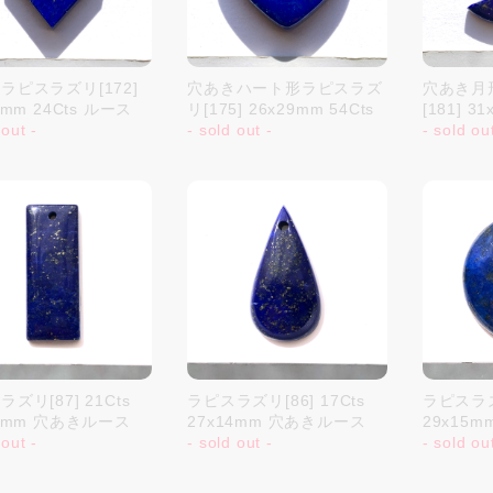
ラピスラズリ[172]
穴あきハート形ラピスラズ
穴あき月
3mm 24Cts ルース
リ[175] 26x29mm 54Cts
[181] 3
 out -
- sold out -
- sold ou
ズリ[87] 21Cts
ラピスラズリ[86] 17Cts
ラピスラズリ
12mm 穴あきルース
27x14mm 穴あきルース
29x15
 out -
- sold out -
- sold ou