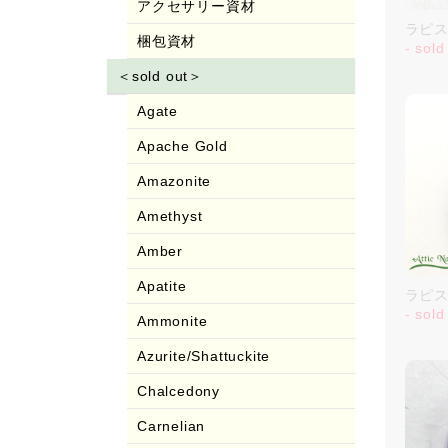
アクセサリー資材
ラピス
梱包資材
- sold
＜sold out＞
Agate
Apache Gold
Amazonite
Amethyst
Amber
Apatite
ラピス
- sold
Ammonite
Azurite/Shattuckite
Chalcedony
Carnelian