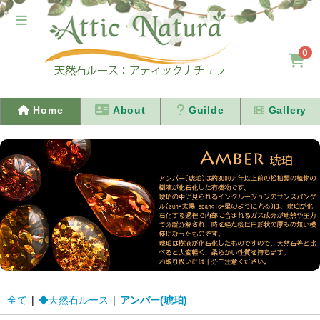
0
Home
About
Guilde
Gallery
全て
|
◆天然石ルース
|
アンバー(琥珀)