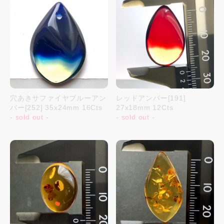
穴あきサファイヤブルーアン
レッドアンバー[191]
バー[252] 35x24mm 16Cts
27x18mm 12Cts
- sold out -
- sold out -