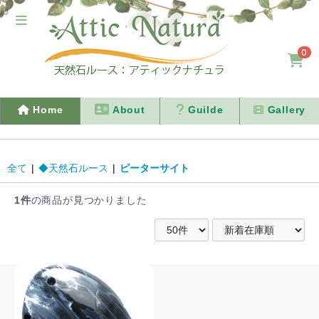
0
Home
About
Guilde
Gallery
全て
|
◆天然石ルース
|
ピーターサイト
1件
の商品が見つかりました