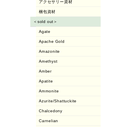
アクセサリー資材
梱包資材
＜sold out＞
Agate
Apache Gold
Amazonite
Amethyst
Amber
Apatite
Ammonite
Azurite/Shattuckite
Chalcedony
Carnelian