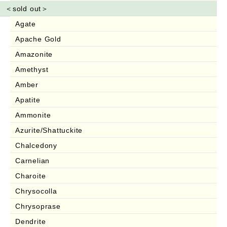
＜sold out＞
Agate
Apache Gold
Amazonite
Amethyst
Amber
Apatite
Ammonite
Azurite/Shattuckite
Chalcedony
Carnelian
Charoite
Chrysocolla
Chrysoprase
Dendrite