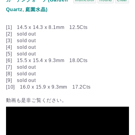
Quartz, 庭園水晶)
[1] 14.5 x 14.3 x 8.1mm 12.5Cts
[2] sold out
[3] sold out
[4] sold out
[5] sold out
[6] 15.5 x 15.4 x 9.3mm 18.0Cts
[7] sold out
[8] sold out
[9] sold out
[10] 16.0 x 15.9 x 9.3mm 17.2Cts
動画も是非ご覧ください。