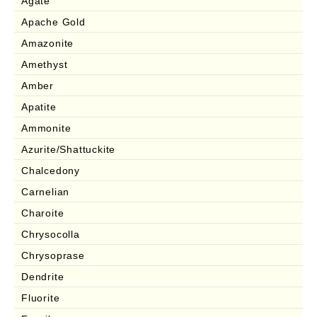
Agate
Apache Gold
Amazonite
Amethyst
Amber
Apatite
Ammonite
Azurite/Shattuckite
Chalcedony
Carnelian
Charoite
Chrysocolla
Chrysoprase
Dendrite
Fluorite