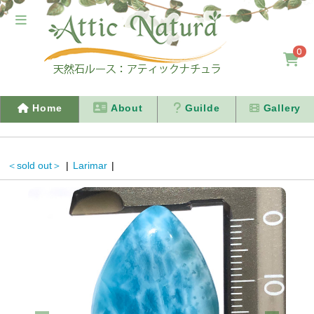
0
Home
About
Guilde
Gallery
＜sold out＞
|
Larimar
|