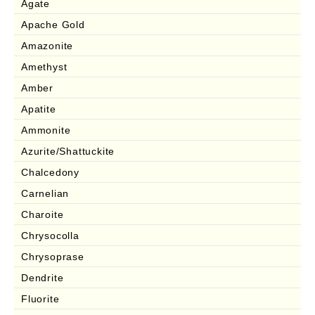
Agate
Apache Gold
Amazonite
Amethyst
Amber
Apatite
Ammonite
Azurite/Shattuckite
Chalcedony
Carnelian
Charoite
Chrysocolla
Chrysoprase
Dendrite
Fluorite