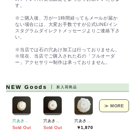
す。
※ご購入後、万が一1時間経ってもメールが届か
ない場合には、大変お手数ですが公式LINE/イン
スタグラムダイレクトメッセージよりご連絡下さ
い。
※当店では石の穴あけ加工は行っておりません。
※現在、当店でご購入された石の「フルオーダ
ー」アクセサリー制作は承っておりません。
NEW Goods
新入荷商品
≫ MORE
穴あきソーラークォーツ[151] 19x19mm 17Cts
穴あきソーラークォーツ[152] 23x21mm 25Cts
穴あきソーラークォーツ[153] 38x36mm 62Cts
Sold Out
Sold Out
￥1,870