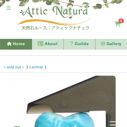
0
Home
About
Guilde
Gallery
＜sold out＞
|
Larimar
|