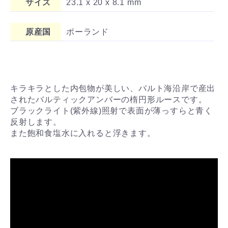
サイズ
23.1 x 20 x 8.1 mm
原産国
ポーランド
キラキラとした内包物が美しい、バルト海沿岸で産出
されたバルティックアンバーの楕円形ルースです。
ブラックライト(紫外線)照射で表面が薄っすらと青く
反射します。
また飽和食塩水に入れると浮きます。