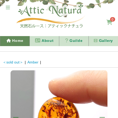
0
Home
About
Guilde
Gallery
＜sold out＞
|
Amber
|