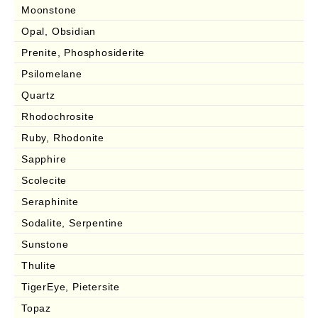
Moonstone
Opal, Obsidian
Prenite, Phosphosiderite
Psilomelane
Quartz
Rhodochrosite
Ruby, Rhodonite
Sapphire
Scolecite
Seraphinite
Sodalite, Serpentine
Sunstone
Thulite
TigerEye, Pietersite
Topaz