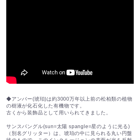
◆アンバー(琥珀)は約3000万年以上前の松柏類の植物
の樹液が化石化した有機物です。
古くから装飾品として用いられてきました。
サンスパングル(sun=太陽 spangle=星のように光る)
（別名グリッター）は、琥珀の中に見られる丸い円盤