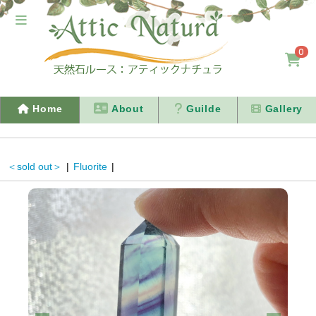
0
Home
About
Guilde
Gallery
＜sold out＞
|
Fluorite
|