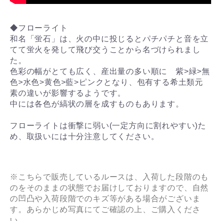
◆フローライト
和名「蛍石」は、火の中に投じるとパチパチと音を立
てて蛍火を発して飛び交うことから名づけられまし
た。
色彩の幅がとても広く、産出量の多い順に 紫>緑>無
色>水色>黄色>藍>ピンクとなり、包有する希土類元
素の違いが影響するようです。
中には各色が縞状の層を成すものもあります。
フローライトは衝撃に弱い(一定方向に割れやすい)た
め、取扱いには十分注意してください。
※こちらで販売しているルースは、入荷した段階のも
のをそのままの状態でお届けしておりますので、自然
の凹凸や入荷段階でのキズ等がある場合がございま
す。あらかじめ写真にてご確認の上、ご購入くださ
い。