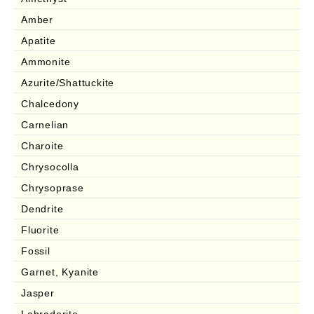
Amber
Apatite
Ammonite
Azurite/Shattuckite
Chalcedony
Carnelian
Charoite
Chrysocolla
Chrysoprase
Dendrite
Fluorite
Fossil
Garnet, Kyanite
Jasper
Labradorite