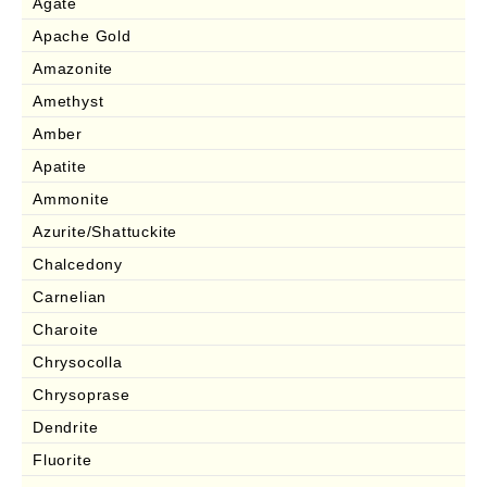
Agate
Apache Gold
Amazonite
Amethyst
Amber
Apatite
Ammonite
Azurite/Shattuckite
Chalcedony
Carnelian
Charoite
Chrysocolla
Chrysoprase
Dendrite
Fluorite