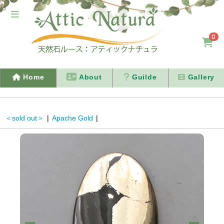
0
Home
About
Guilde
Gallery
＜sold out＞
|
Apache Gold
|