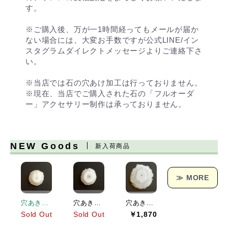
す。
※ご購入後、万が一1時間経ってもメールが届か
ない場合には、大変お手数ですが公式LINE/イン
スタグラムダイレクトメッセージよりご連絡下さ
い。
※当店では石の穴あけ加工は行っておりません。
※現在、当店でご購入された石の「フルオーダ
ー」アクセサリー制作は承っておりません。
NEW Goods
新入荷商品
≫ MORE
穴あきソーラークォーツ[151] 19x19mm 17Cts
穴あきソーラークォーツ[152] 23x21mm 25Cts
穴あきソーラークォーツ[153] 38x36mm 62Cts
Sold Out
Sold Out
￥1,870