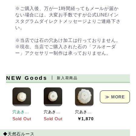
※ご購入後、万が一1時間経ってもメールが届か
ない場合には、大変お手数ですが公式LINE/イン
スタグラムダイレクトメッセージよりご連絡下さ
い。
※当店では石の穴あけ加工は行っておりません。
※現在、当店でご購入された石の「フルオーダ
ー」アクセサリー制作は承っておりません。
NEW Goods
新入荷商品
≫ MORE
穴あきソーラークォーツ[151] 19x19mm 17Cts
穴あきソーラークォーツ[152] 23x21mm 25Cts
穴あきソーラークォーツ[153] 38x36mm 62Cts
Sold Out
Sold Out
￥1,870
◆天然石ルース