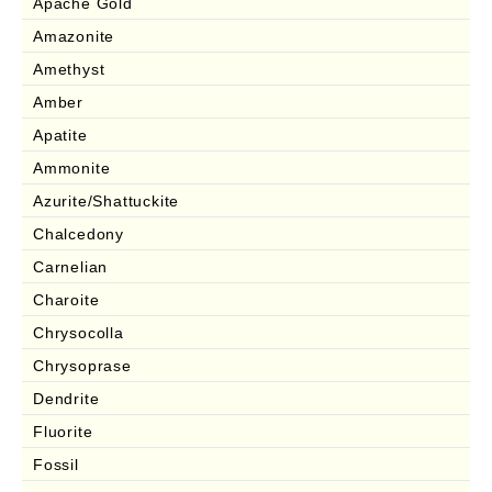
Apache Gold
Amazonite
Amethyst
Amber
Apatite
Ammonite
Azurite/Shattuckite
Chalcedony
Carnelian
Charoite
Chrysocolla
Chrysoprase
Dendrite
Fluorite
Fossil