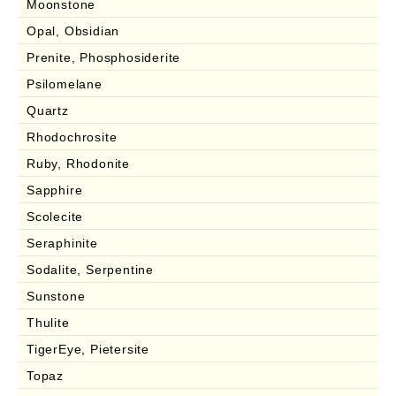
Moonstone
Opal, Obsidian
Prenite, Phosphosiderite
Psilomelane
Quartz
Rhodochrosite
Ruby, Rhodonite
Sapphire
Scolecite
Seraphinite
Sodalite, Serpentine
Sunstone
Thulite
TigerEye, Pietersite
Topaz