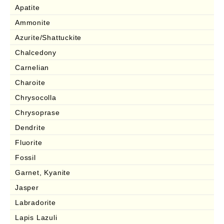
Apatite
Ammonite
Azurite/Shattuckite
Chalcedony
Carnelian
Charoite
Chrysocolla
Chrysoprase
Dendrite
Fluorite
Fossil
Garnet, Kyanite
Jasper
Labradorite
Lapis Lazuli