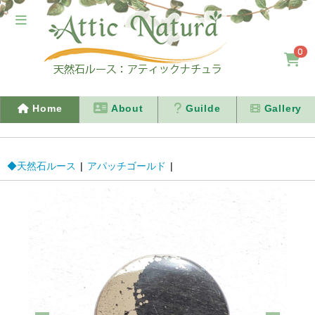
0
Home
About
Guilde
Gallery
◆天然石ルース
|
アパッチゴールド
|