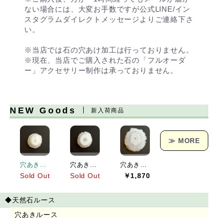
ない場合には、大変お手数ですが公式LINE/イン
スタグラムダイレクトメッセージよりご連絡下さ
い。
※当店では石の穴あけ加工は行っておりません。
※現在、当店でご購入された石の「フルオーダ
ー」アクセサリー制作は承っておりません。
NEW Goods
新入荷商品
≫ MORE
穴あきソーラークォーツ[151] 19x19mm 17Cts
穴あきソーラークォーツ[152] 23x21mm 25Cts
穴あきソーラークォーツ[153] 38x36mm 62Cts
Sold Out
Sold Out
￥1,870
◆天然石ルース
穴あきルース