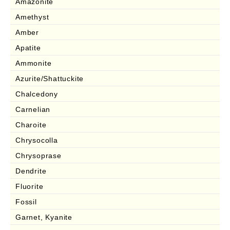
Amazonite
Amethyst
Amber
Apatite
Ammonite
Azurite/Shattuckite
Chalcedony
Carnelian
Charoite
Chrysocolla
Chrysoprase
Dendrite
Fluorite
Fossil
Garnet, Kyanite