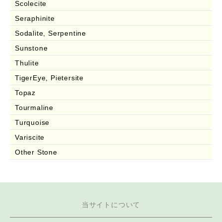
Scolecite
Seraphinite
Sodalite, Serpentine
Sunstone
Thulite
TigerEye, Pietersite
Topaz
Tourmaline
Turquoise
Variscite
Other Stone
当サイトについて