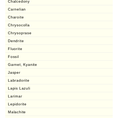
Chalcedony
Carnelian
Charoite
Chrysocolla
Chrysoprase
Dendrite
Fluorite
Fossil
Garnet, Kyanite
Jasper
Labradorite
Lapis Lazuli
Larimar
Lepidorite
Malachite