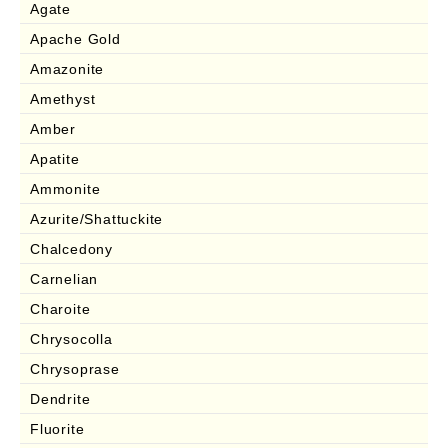
Agate
Apache Gold
Amazonite
Amethyst
Amber
Apatite
Ammonite
Azurite/Shattuckite
Chalcedony
Carnelian
Charoite
Chrysocolla
Chrysoprase
Dendrite
Fluorite