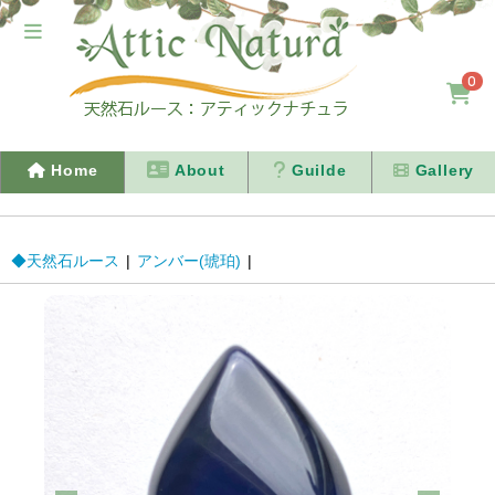
0
Home
About
Guilde
Gallery
◆天然石ルース
|
アンバー(琥珀)
|