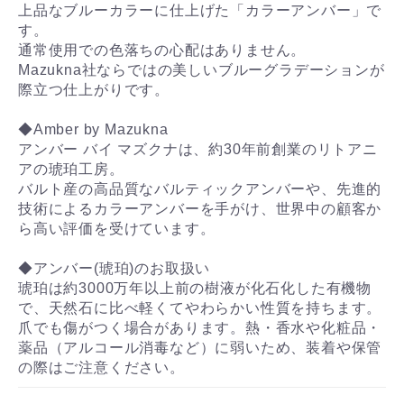
上品なブルーカラーに仕上げた「カラーアンバー」で
す。
通常使用での色落ちの心配はありません。
Mazukna社ならではの美しいブルーグラデーションが
際立つ仕上がりです。
◆Amber by Mazukna
アンバー バイ マズクナは、約30年前創業のリトアニ
アの琥珀工房。
バルト産の高品質なバルティックアンバーや、先進的
技術によるカラーアンバーを手がけ、世界中の顧客か
ら高い評価を受けています。
◆アンバー(琥珀)のお取扱い
琥珀は約3000万年以上前の樹液が化石化した有機物
で、天然石に比べ軽くてやわらかい性質を持ちます。
爪でも傷がつく場合があります。熱・香水や化粧品・
薬品（アルコール消毒など）に弱いため、装着や保管
の際はご注意ください。