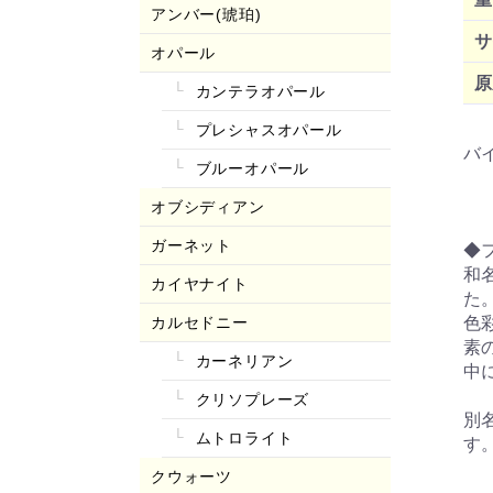
アンバー(琥珀)
サ
オパール
原
カンテラオパール
プレシャスオパール
バ
ブルーオパール
オブシディアン
ガーネット
◆
和
カイヤナイト
た
カルセドニー
色
素
カーネリアン
中
クリソプレーズ
別
ムトロライト
す
クウォーツ