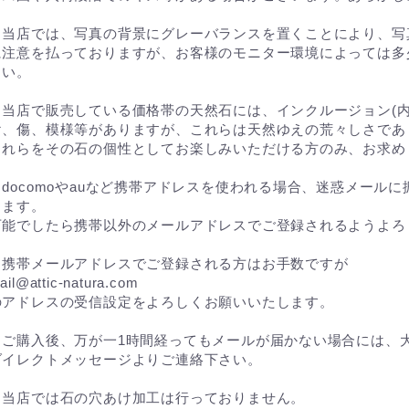
※当店では、写真の背景にグレーバランスを置くことにより、写
に注意を払っておりますが、お客様のモニター環境によっては多
さい。
※当店で販売している価格帯の天然石には、インクルージョン(
け、傷、模様等がありますが、これらは天然ゆえの荒々しさであ
これらをその石の個性としてお楽しみいただける方のみ、お求め
※docomoやauなど携帯アドレスを使われる場合、迷惑メール
ります。
可能でしたら携帯以外のメールアドレスでご登録されるようよろ
※携帯メールアドレスでご登録される方はお手数ですが
ail@attic-natura.com
のアドレスの受信設定をよろしくお願いいたします。
※ご購入後、万が一1時間経ってもメールが届かない場合には、大
ダイレクトメッセージよりご連絡下さい。
※当店では石の穴あけ加工は行っておりません。