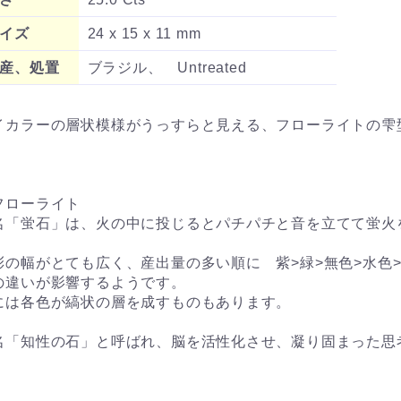
イズ
24 x 15 x 11 mm
産、処置
ブラジル、 Untreated
イカラーの層状模様がうっすらと見える、フローライトの雫
フローライト
名「蛍石」は、火の中に投じるとパチパチと音を立てて蛍火
。
彩の幅がとても広く、産出量の多い順に 紫>緑>無色>水色
の違いが影響するようです。
には各色が縞状の層を成すものもあります。
名「知性の石」と呼ばれ、脳を活性化させ、凝り固まった思
。