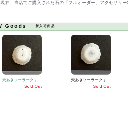
※現在、当店でご購入された石の「フルオーダー」アクセサリー
W Goods
新入荷商品
穴あきソーラークォーツ[151] 19x19mm 17Cts
穴あきソーラークォーツ[152] 23x21mm 25Cts
Sold Out
Sold Out