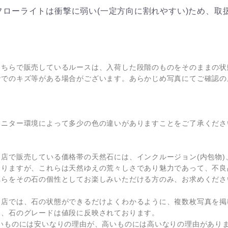
フローライトは衝撃に弱い(一定方向に割れやすい)ため、取
こちらで販売しているルースは、入荷した段階のものをそのままの状
階でのキズ等がある場合がございます。あらかじめ写真にてご確認の
モニター環境によって多少の色の違いがありますことをご了承くださ
当店で販売している価格帯の天然石には、インクルージョン(内包物
ありますが、これらは天然ゆえの荒々しさであり魅力であって、不良
れらをその石の個性としてお楽しみいただける方のみ、お求めくださ
当店では、石の状態ができるだけよくわかるように、複数枚写真を掲
た、石のグレードは値段に反映されております。
安いものには安いなりの理由が、高いものには高いなりの理由がありま