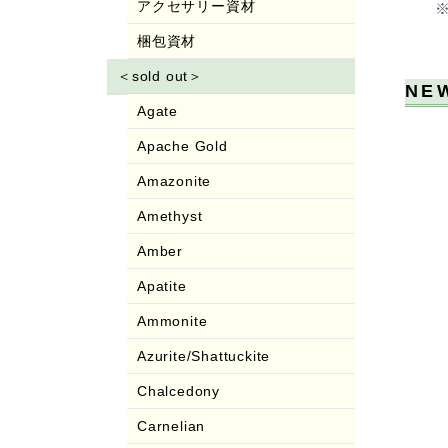
アクセサリー資材
梱包資材
＜sold out＞
NE
Agate
Apache Gold
Amazonite
Amethyst
Amber
Apatite
Ammonite
Azurite/Shattuckite
Chalcedony
Carnelian