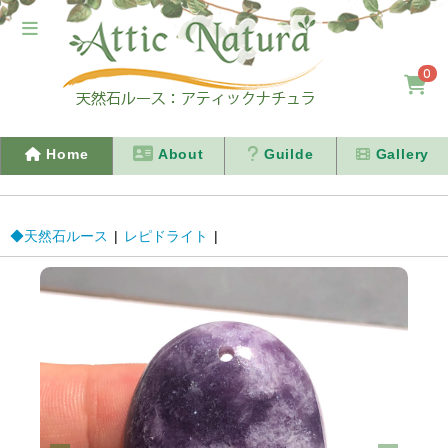
0
Home
About
Guilde
Gallery
◆天然石ルース
|
レピドライト
|