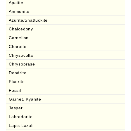
Apatite
Ammonite
Azurite/Shattuckite
Chalcedony
Carnelian
Charoite
Chrysocolla
Chrysoprase
Dendrite
Fluorite
Fossil
Garnet, Kyanite
Jasper
Labradorite
Lapis Lazuli