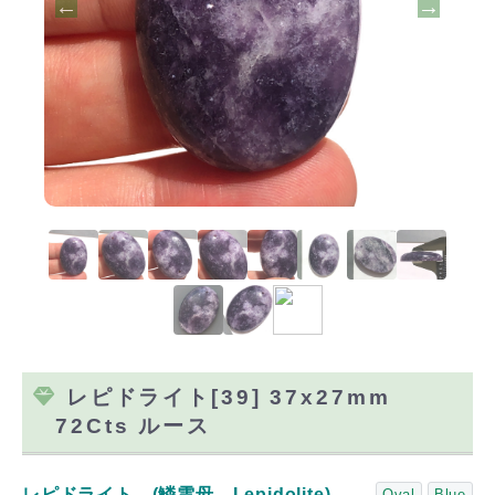
レピドライト[39] 37x27mm
72Cts ルース
レピドライト (鱗雲母、Lepidolite)
Oval
Blue