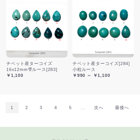
チベット産ターコイズ
チベット産ターコイズ[284]
16x12mm雫ルース[283]
小粒ルース
￥1,100
￥990 ～ ￥1,100
1
2
3
4
5
...
次へ
最後へ