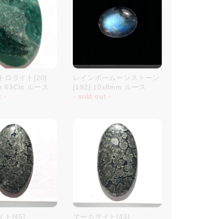
ロライト[20]
レインボームーンストーン
m 63Cts ルース
[192] 10x8mm ルース
t -
- sold out -
ト[45]
マーカサイト[43]