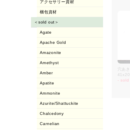
アクセサリー資材
梱包資材
＜sold out＞
Agate
Apache Gold
Amazonite
Amethyst
穴あき
Amber
41x
- sold
Apatite
Ammonite
Azurite/Shattuckite
Chalcedony
Carnelian