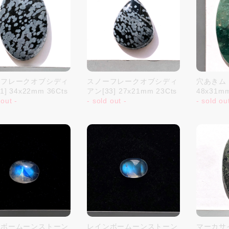
ーフレークオブシディ
スノーフレークオブシディ
穴あきムト
1] 34x22mm 36Cts
アン[33] 27x21mm 23Cts
48x31m
 out -
- sold out -
- sold ou
ンボームーンストーン
レインボームーンストーン
マーカサイ