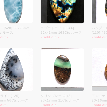
[528] 58x25mm
ラブラドライト[644]
バンブル
ts ルース
62x41mm 163Cts ルース
[110] 48
 out -
- sold out -
- sold ou
ライト[125]
クリソプレーズ[45]
アンモナイ
7mm 56Cts ルース
28x17mm 21Cts ルース
23x16m
 out -
- sold out -
- sold ou