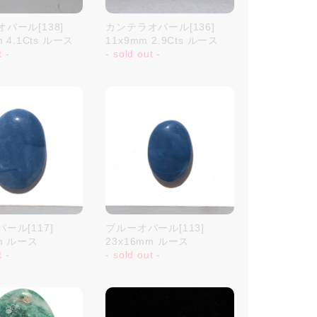
パール[138]
カンテラオパール[136]
m 4.1Cts ルース
11x9mm 2.9Cts ルース
t -
- sold out -
ール[117]
ブルーオパール[113]
mm ルース
23x16mm ルース
t -
- sold out -