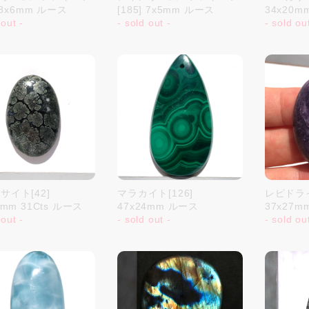
] 8x6mm ルース
[185] 7x5mm ルース
34x20m
 out -
- sold out -
- sold ou
サイト[42]
マラカイト[126]
レピドライ
9mm 31Cts ルース
47x24mm ルース
37x27m
 out -
- sold out -
- sold ou