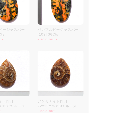
ビージャスパー
バンブルビージャスパー
Cts
[109] 36Cts
t -
- sold out -
ト[99]
アンモナイト[95]
m 10Cts ルース
22x16mm 8Cts ルース
t -
- sold out -