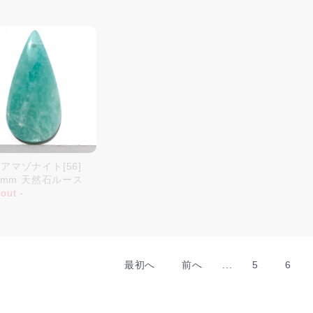
アマゾナイト[56]
20mm 天然石ルース
 out -
最初へ
前へ
...
5
6