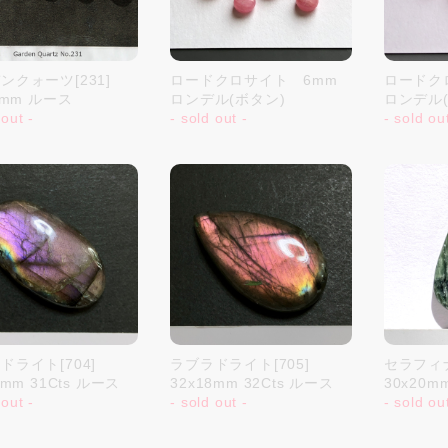
ンクォーツ[231]
ロードクロサイト 6mm
ロードク
8mm ルース
ロンデル(ボタン)
ロンデル(
 out -
- sold out -
- sold ou
ドライト[704]
ラブラドライト[705]
セラフィナ
7mm 31Cts ルース
32x18mm 32Cts ルース
30x20m
 out -
- sold out -
- sold ou