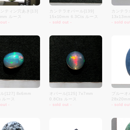
ンティン穴あき[13]
カンテラオパール[139]
カンテラオ
3mm ルース
15x10mm 6.3Cts ルース
13x13m
 out -
- sold out -
- sold ou
[127] 8x6mm
オパール[125] 7x7mm
ブルーオパ
ts ルース
0.8Cts ルース
28x20
 out -
- sold out -
- sold ou