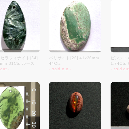
セラフィナイト[54]
バリサイト[26] 41x26mm
ピンクトル
7mm 31Cts ルース
44Cts
1,74Ct
 out -
- sold out -
- sold ou