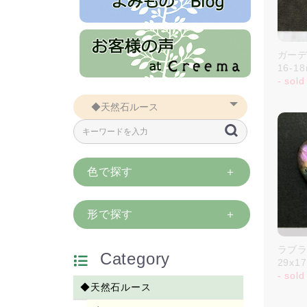
ガーデ
16-1
- sold
色で探す
形で探す
ラブラ
Category
29x1
- sold
◆天然石ルース