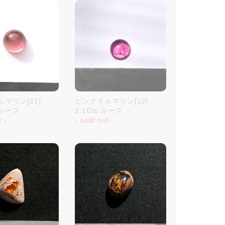
マリン[21]
ピンクトルマリン[12]
s ルース
1.1Cts ルース
t -
- sold out -