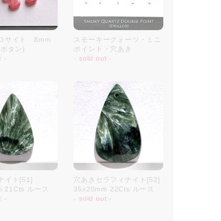
ロサイト 8mm
スモーキークォーツ・ミニ
ボタン)
ポイント・穴あき
t -
- sold out -
イト[51]
穴あきセラフィナイト[52]
m 21Cts ルース
35x20mm 22Cts ルース
t -
- sold out -